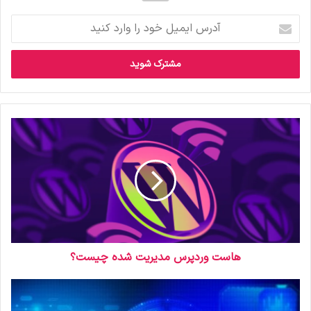
آ
د
ر
س
ا
ی
م
ی
ل
خ
و
د
ر
ا
و
ا
ر
هاست وردپرس مدیریت شده چیست؟
د
ک
ن