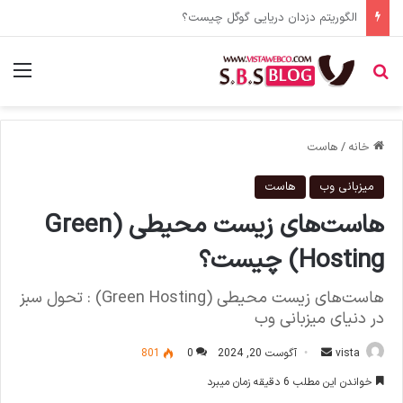
Search Intent چیست؟ شناخت اهمیت هدف جستو [هدف اصولی محتوا]
جستجو برای
منو
خانه
/
هاست
میزبانی وب
هاست
هاست‌های زیست محیطی (Green
Hosting) چیست؟
هاست‌های زیست محیطی (Green Hosting) : تحول سبز
در دنیای میزبانی وب
vista
ا
آگوست 20, 2024
0
801
ر
خواندن این مطلب 6 دقیقه زمان میبرد
س