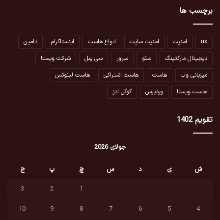
برچسب ها
ux
امنیت
امنیت سایت
انواع هاست
اینستاگرام
دامین
دیجیتال مارکتینگ
سئو
سرور
سی پنل
شرکت ویستا
میزبانی وب
هاست
هاست اشتراکی
هاست لینوکس
هاست ویستا
وردپرس
گوگل ادز
تقویم 1402
جولای 2026
ش
ی
د
س
چ
پ
ج
3
2
1
10
9
8
7
6
5
4