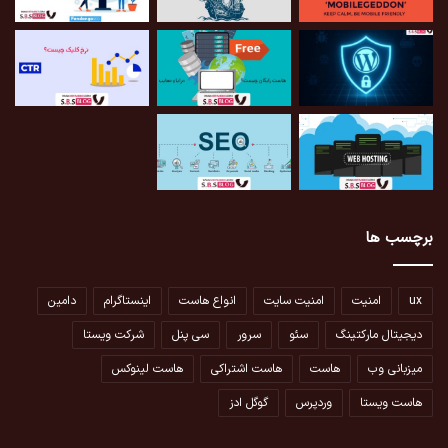
برچسب ها
ux
امنیت
امنیت سایت
انواع هاست
اینستاگرام
دامین
دیجیتال مارکتینگ
سئو
سرور
سی پنل
شرکت ویستا
میزبانی وب
هاست
هاست اشتراکی
هاست لینوکس
هاست ویستا
وردپرس
گوگل ادز