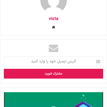
vista
وبسایت
آدرس
ایمیل
خود
را
وارد
کنید