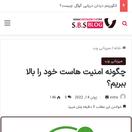
Search Intent چیست؟ شناخت اهمیت هدف جستو [هدف اصولی محتوا]
جستجو برای
منو
خانه
/
میزبانی وب
میزبانی وب
چگونه امنیت هاست خود را بالا
ببریم؟
ارسال
vista
ژوئن 14, 2022
0
146
ایمیل
خواندن این مطلب 3 دقیقه زمان میبرد