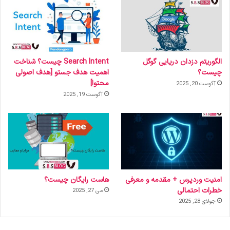
الگوریتم دزدان دریایی گوگل
Search Intent چیست؟ شناخت
چیست؟
اهمیت هدف جستو [هدف اصولی
محتوا]
آگوست 20, 2025
آگوست 19, 2025
امنیت وردپرس + مقدمه و معرفی
هاست رایگان چیست؟
خطرات احتمالی
می 27, 2025
جولای 28, 2025