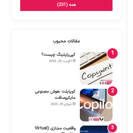
همه (231)
مقالات محبوب
کپی‌رایتینگ چیست؟
آگوست 20, 2025
کوپایلت ،هوش مصنوعی
مایکروسافت
جولای 29, 2025
واقعیت مجازی (Virtual