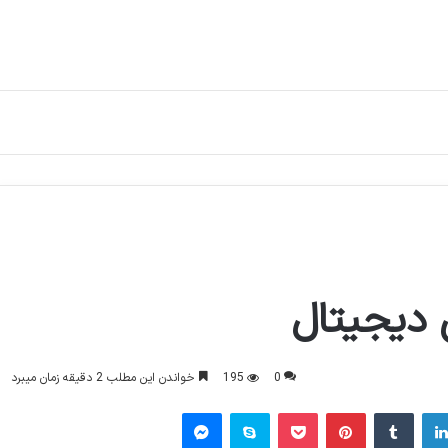
ی دیجیتال
0
195
خواندن این مطلب 2 دقیقه زمان میبرد
لینکدین
‫تامبلر
‫پین‌ترست
پاکت
اسکایپ
پیام رسان