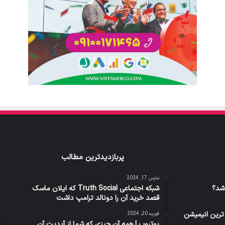
پربازدیدترین مطالب
مارس 17, 2024
شد؟
شبکه اجتماعی Truth Social که ایلان ماسک
قصد خرید آن را دونالد ترامپ داشت
ون 2 پر فروش ترین انیمیشن
فوریه 20, 2024
یوتیوب | همه آن چیزی که شما از آپدیت آن