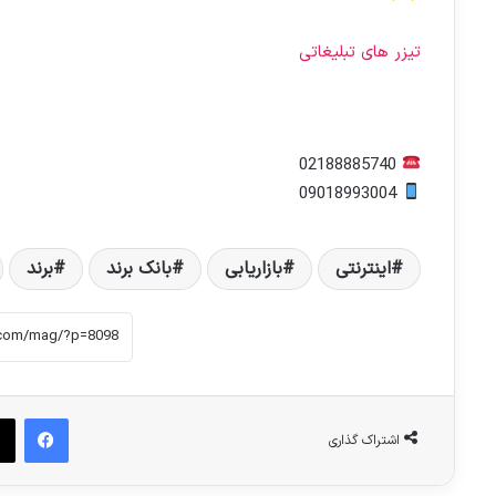
تیزر های تبلیغاتی
02188885740
09018993004
اینترنتی
بازاریابی
بانک برند
برند
فیس بوک
اشتراک گذاری