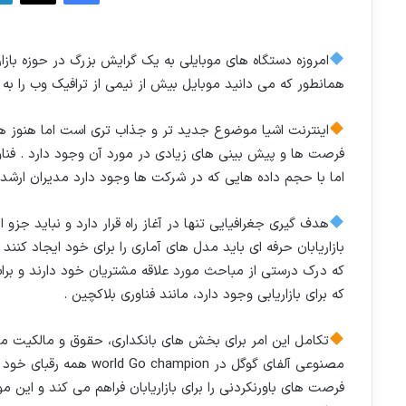
ا
ل
ا
امروزه دستگاه های موبایلی به یک گرایش بزرگ در حوزه بازا
ی
همانطور که می دانید موبایل بیش از نیمی از ترافیک وب را ب
م
ی
اینترنت اشیا موضوع جدید تر و جذاب تری است اما هنوز هم د
ل
فرصت ها و پیش بینی های زیادی در مورد آن وجود دارد . فن
اما با حجم داده هایی که در شرکت ها وجود دارد مدیران ارشد
هدف گیری جغرافیایی تنها در آغاز راه قرار دارد و نباید جزو 
بازاریابان حرفه ای باید مدل های آماری را برای خود ایجاد کنند
که درک درستی از مباحث مورد علاقه مشتریان خود دارند و برا
که برای بازاریابی وجود دارد، مانند فناوری بلاکچین .
تکامل این امر برای بخش های بانکداری، حقوق و مالکیت
مصنوعی آلفای گوگل در world Go champion همه رقبای خود را شکست داد. ترکیب هوش مصنوعی با شخصی سازی محتوا
فرصت های باورنکردنی را برای بازاریابان فراهم می کند و این