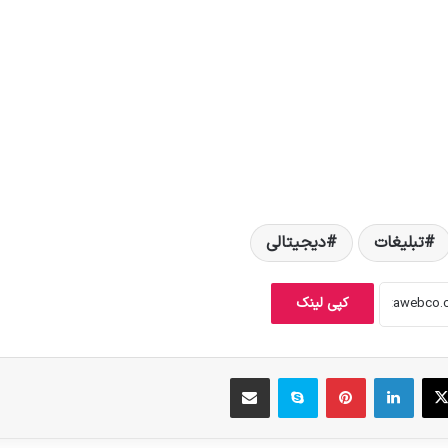
تبلیغات
دیجیتالی
کپی لینک
X
لینکدین
‫پین‌ترست
اسکایپ
اشتراک گذاری از طریق ایمیل