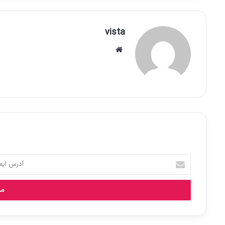
vista
وبس
ای
ت
آ
د
ر
س
ا
ی
م