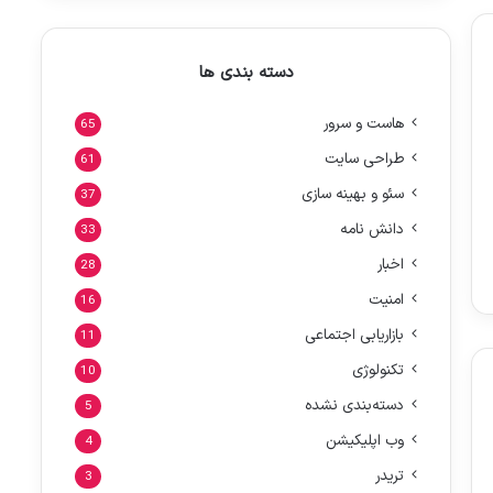
دسته بندی ها
هاست و سرور
65
طراحی سایت
61
سئو و بهینه سازی
37
دانش نامه
33
اخبار
28
امنیت
16
بازاریابی اجتماعی
11
تکنولوژی
10
دسته‌بندی نشده
5
وب اپلیکیشن
4
تریدر
3