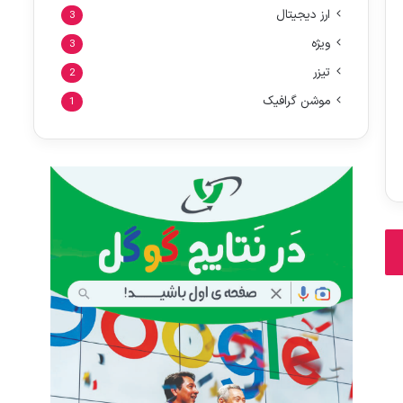
ارز دیجیتال
3
ویژه
3
تیزر
2
موشن گرافیک
1