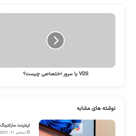
ی
ل
خ
و
د
ر
ا
و
ا
ر
د
VDS یا سرور اختصاصی چیست؟
ک
ن
ی
د
نوشته های مشابه
اینترنت مارکتین
دسامبر 11, 2021