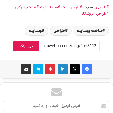
#طراحی_
سایت
#طراحیسایت
#ساختسایت
#سایت_شرکتی
#طراحی_فروشگاه
ساخت وبسایت
طراحی
وبسایت
کپی لینک
فیس بوک
X
لینکدین
‫پین‌ترست
اسکایپ
اشتراک گذاری از طریق ایمیل
آ
د