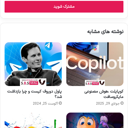
ر
س
ا
ی
م
نوشته های مشابه
ی
ل
خ
و
د
ر
ا
و
ا
ر
د
کوپایلت ،هوش مصنوعی
پاول دوروف کیست و چرا بازداشت
مایکروسافت
شد؟
ک
ن
جولای 29, 2025
آگوست 25, 2024
ی
د