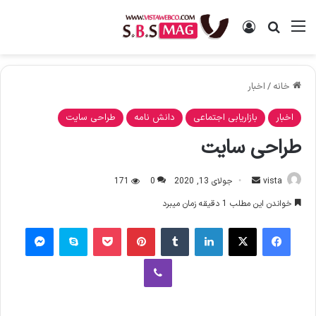
منو
ورود
جستجو برای
خانه
/
اخبار
اخبار
بازاریابی اجتماعی
دانش نامه
طراحی سایت
طراحی سایت
vista
ا
جولای 13, 2020
0
171
ر
خواندن این مطلب 1 دقیقه زمان میبرد
س
فیس بوک
X
لینکدین
‫تامبلر
‫پین‌ترست
پاکت
اسکایپ
پیام رسان
ا
ل
وایبر
ا
ی
م