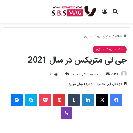
منو
ورود
جستجو برای
خانه
/
سئو و بهینه سازی
سئو و بهینه سازی
جی تی متریکس در سال 2021
vista
ا
دسامبر 21, 2021
0
138
ر
خواندن این مطلب 4 دقیقه زمان میبرد
س
فیس بوک
X
لینکدین
‫تامبلر
‫پین‌ترست
پاکت
اسکایپ
پیام رسان
ا
ل
وایبر
ا
ی
م
ی