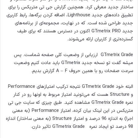
ساختار جدید معرفی کرد. همچنین گزارش جی تی متریکس را برای
تطبیق داده‌های جدید Lighthouse، اضافه کردن برگه‌ها، رابط کاربری
جدید طراحی شده است. که در نهایت، مجموعه‌ای از برنامه‌های
جدید GTmetrix PRO اکنون در دسترس هستند که برای طیف
گسترده‌تری از کاربران ارائه می‌شوند.
GTmetrix Grade ارزیابی از وضعیت کلی صفحه شماست. پس
میشه گفت تو نسخه جدید GTmetrix باید عادت کنیم وضعیت
سرعت صفحات رو با همین حروف A – F گزارش بدیم.
البته خود GTmetrix Grade نتیجه ترکیب امتیازهای Performance
و Structure هست که می‌تونید امتیاز مربوط به اونها رو در کنار
نمره GTmetrix Grade مشاهده کنید. طبق چیزی که سایت جی تی
متریکس در این لینک بیان کرده، امتیاز Performance (به معنی
اجرا) به اندازه 96 درصد و امتیاز Structure (به معنی ساختار) اندازه
98 درصد تو ایجاد نمره GTmetrix Grade تاثیر دارن.