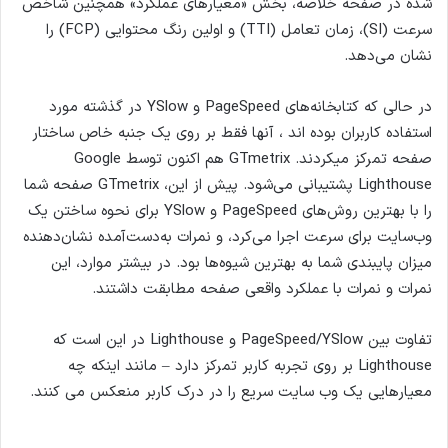
شده در صفحه خلاصه، بخش «معیارهای عملکرد» همچنین شاخص
سرعت (SI)، زمان تعامل (TTI) و اولین رنگ محتوایی (FCP) را
نشان می‌دهد.
در حالی که کتابخانه‌های PageSpeed ​​و YSlow در گذشته مورد
استفاده کاربران بوده اند ، آنها فقط بر روی یک جنبه خاص ساختار
صفحه تمرکز میکردند. GTmetrix هم اکنون توسط Google
Lighthouse پشتیبانی می‌شود. پیش از این، GTmetrix صفحه شما
را با بهترین روش‌های PageSpeed ​​و YSlow برای نحوه ساختن یک
وب‌سایت برای سرعت اجرا می‌کرد، و نمرات به‌دست‌آمده نشان‌دهنده
میزان پایبندی شما به بهترین شیوه‌ها بود. در بیشتر موارد، این
نمرات و نمرات با عملکرد واقعی صفحه مطابقت داشتند.
تفاوت بین PageSpeed/YSlow و Lighthouse در این است که
Lighthouse بر روی تجربه کاربر تمرکز دارد – مانند اینکه چه
معیارهایی یک وب سایت سریع را در درک کاربر منعکس می کنند.