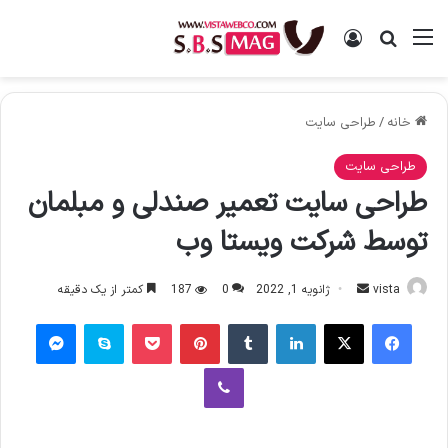
منو
ورود
جستجو برای
خانه
/
طراحی سایت
طراحی سایت
طراحی سایت تعمیر صندلی و مبلمان
توسط شرکت ویستا وب
vista
ا
ژانویه 1, 2022
0
187
کمتر از یک دقیقه
ر
فیس بوک
X
لینکدین
‫تامبلر
‫پین‌ترست
پاکت
اسکایپ
پیام رسان
س
ا
وایبر
ل
ا
ی