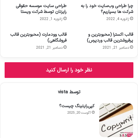
خ
چرا طراحی وب‌سایت خود را به
طراحی سایت موسسه حقوقی
و
شرکت ها بسپاریم؟
رایزنان توسط شرکت ویستا
د
ژانویه 4, 2022
ژانویه 1, 2022
ر
ا
و
قالب اکسترا (محبوبترین و
قالب وودمارت (محبوبترین قالب
ا
پرفروشترین قالب وردپرس)
فروشگاهی)
ر
دسامبر 21, 2021
دسامبر 21, 2021
د
ک
ن
نظر خود را ارسال کنید
ی
د
توسط vista
کپی‌رایتینگ چیست؟
آگوست 20, 2025