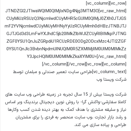
م
[vc_row][vc_column]
ی
[vc_raw_html]JTNDZGl2JTIwaWQlM0QlMjIxNDg4Njg3MTM3O
ل
CUyMiUzRSUzQ3NjcmlwdCUyMHR5cGUlM0QlMjJ0ZXh0JTJGS
mF2YVNjcmlwdCUyMiUyMHNyYyUzRCUyMmh0dHBzJTNBJTJ
GJTJGd3d3LmFwYXJhdC5jb20lMkZlbWJlZCUyRlBIMkpPJTNG
ZGF0YSU1QnJuZGRpdiU1RCUzRDE0ODg2ODcxMzc4JTI2ZGF
0YSU1QnJlc3BvbnNpdmUlNUQlM0R5ZXMlMjIlM0UlM0MlMkZz
Y3JpcHQlM0UlM0MlMkZkaXYlM0U=[/vc_raw_html]
[/vc_column][/vc_row][vc_row][vc_column]
[vc_column_text]طراحی سایت تعمیر صندلی و مبلمان توسط
شرکت ویستا وب
شرکت ویستا بیش از 15 سال تجربه در زمینه طراحی وب سایت های
کاملا سفارشی-واکنش گرا- با روش نوین دیجیتال برندینگ وبر اساس
نیاز و سلیقه مشتری با هدف کمک به بهتر دیده شدن کسب وکارها
و رشد بازار تجارت ،وب سایت منحصر به فردی را برای مشتریان
طراحی و پیاده سازی می کند.