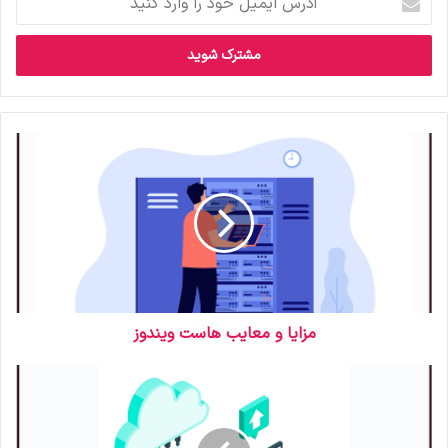
د
ر
س
ا
ی
م
ی
ل
خ
و
د
ر
ا
و
ا
ر
مزایا و معایب هاست ویندوز
د
ک
ن
ی
د