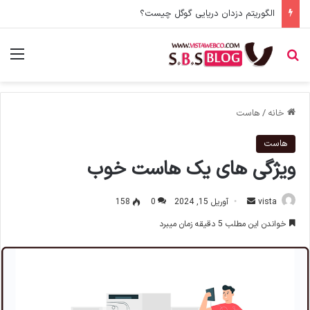
Search Intent چیست؟ شناخت اهمیت هدف جستو [هدف اصولی محتوا]
جستجو برای
منو
خانه
/
هاست
هاست
ویژگی های یک هاست خوب
vista
ا
آوریل 15, 2024
0
158
ر
خواندن این مطلب 5 دقیقه زمان میبرد
س
ا
ل
ا
ی