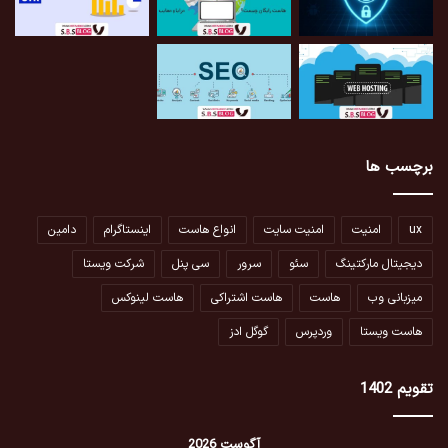
برچسب ها
ux
امنیت
امنیت سایت
انواع هاست
اینستاگرام
دامین
دیجیتال مارکتینگ
سئو
سرور
سی پنل
شرکت ویستا
میزبانی وب
هاست
هاست اشتراکی
هاست لینوکس
هاست ویستا
وردپرس
گوگل ادز
تقویم 1402
آگوست 2026