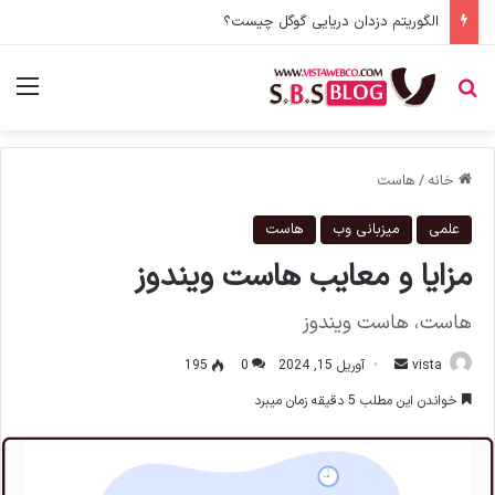
Search Intent چیست؟ شناخت اهمیت هدف جستو [هدف اصولی محتوا]
جستجو برای
منو
خانه
/
هاست
علمی
میزبانی وب
هاست
مزایا و معایب هاست ویندوز
هاست، هاست ویندوز
vista
ا
آوریل 15, 2024
0
195
ر
خواندن این مطلب 5 دقیقه زمان میبرد
س
ا
ل