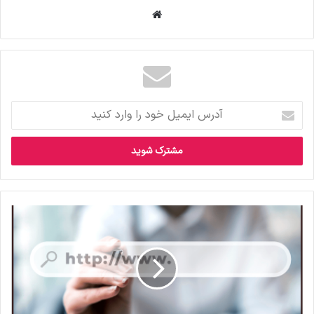
وبس
ای
ت
آ
د
ر
س
ا
ی
م
ی
ل
خ
و
د
ر
ا