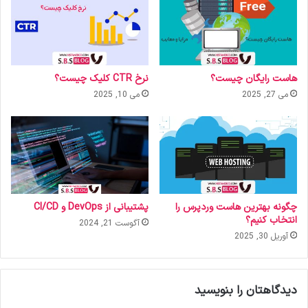
هاست رایگان چیست؟
نرخ CTR کلیک چیست؟
می 27, 2025
می 10, 2025
چگونه بهترین هاست وردپرس را
پشتیبانی از DevOps و CI/CD
انتخاب کنیم؟
آگوست 21, 2024
آوریل 30, 2025
دیدگاهتان را بنویسید