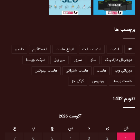
برچسب ها
ux
امنیت
امنیت سایت
انواع هاست
اینستاگرام
دامین
دیجیتال مارکتینگ
سئو
سرور
سی پنل
شرکت ویستا
میزبانی وب
هاست
هاست اشتراکی
هاست لینوکس
هاست ویستا
وردپرس
گوگل ادز
تقویم 1402
آگوست 2026
ش
ی
د
س
چ
پ
ج
7
6
5
4
3
2
1