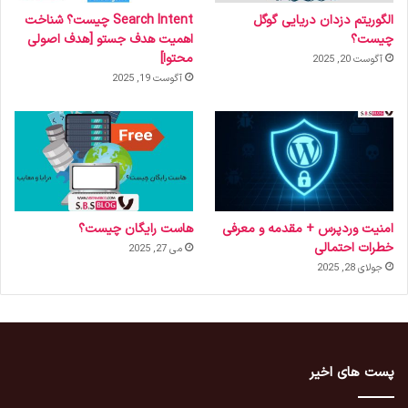
الگوریتم دزدان دریایی گوگل
Search Intent چیست؟ شناخت
چیست؟
اهمیت هدف جستو [هدف اصولی
محتوا]
آگوست 20, 2025
آگوست 19, 2025
امنیت وردپرس + مقدمه و معرفی
هاست رایگان چیست؟
خطرات احتمالی
می 27, 2025
جولای 28, 2025
پست های اخیر