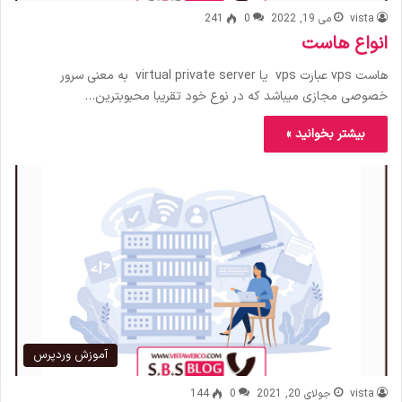
vista
می 19, 2022
0
241
انواع هاست
هاست vps عبارت vps یا virtual private server به معنی سرور
خصوصی مجازی میباشد که در نوع خود تقریبا محبوبترین…
بیشتر بخوانید »
آموزش وردپرس
vista
جولای 20, 2021
0
144