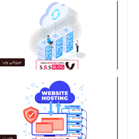
میزبانی وب
هاست