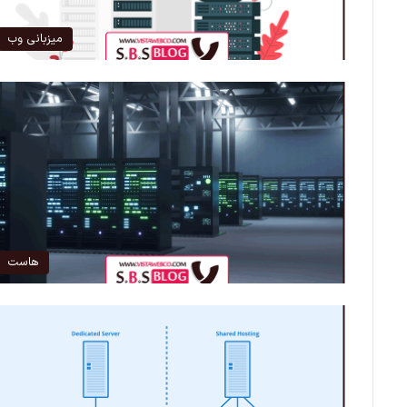
میزبانی وب
هاست