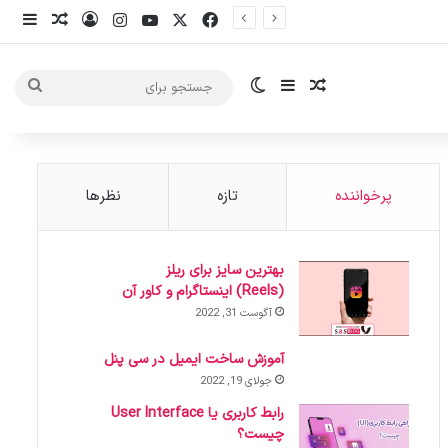
X
فیس بوک
یوتیوب
اینستاگرام
ورود
ساید
نوشته ت
سایدبار
نوشته تصادفی
تغییر پوسته
جست
برای
پرخواننده
تازه
نظرها
بهترین سایز برای ریلز
(Reels) اینستاگرام و کاور آن
آگوست 31, 2022
آموزش ساخت ایمیل در سی پنل
جولای 19, 2022
رابط کاربری یا User Interface
چیست؟