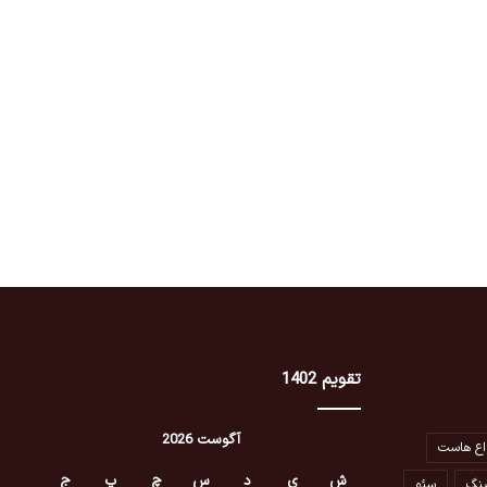
تقویم 1402
آگوست 2026
اع هاست
ش
ی
د
س
چ
پ
ج
ینگ
سئو