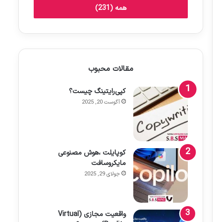
همه (231)
مقالات محبوب
کپی‌رایتینگ چیست؟
آگوست 20, 2025
کوپایلت ،هوش مصنوعی
مایکروسافت
جولای 29, 2025
واقعیت مجازی (Virtual